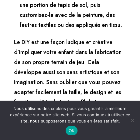
une portion de tapis de sol, puis
customisez-la avec de la peinture, des
feutres textiles ou des appliqués en tissu.
Le DIY est une façon ludique et créative
d’impliquer votre enfant dans la fabrication
de son propre terrain de jeu. Cela
développe aussi son sens artistique et son
imagination. Sans oublier que vous pouvez
adapter facilement la taille, le design et les
fonctionnalités du tapis au fil du temps, pour
Nous utilisons des cookies pour vous garantir la meilleure
un jeu qui évolue avec lui !
expérience sur notre site web. Si vous continuez à utiliser ce
site, nous supposerons que vous en êtes satisfait.
Un
tapis de jeu petites voitures
n’est pas
OK
qu’un simple accessoire : c’est la clé pour