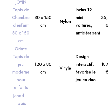
JOYIN
Tapis de
Inclus 12
Chambre
80 x 150
mini
35
Nylon
d’enfant
cm
voitures,
80 x 150
antidérapant
cm
Oriate
Tapis de
Design
jeu
120 x 80
interactif,
18,
Vinyle
moderne
cm
favorise le
pour
jeu en duo
enfants
Janod –
Tapis