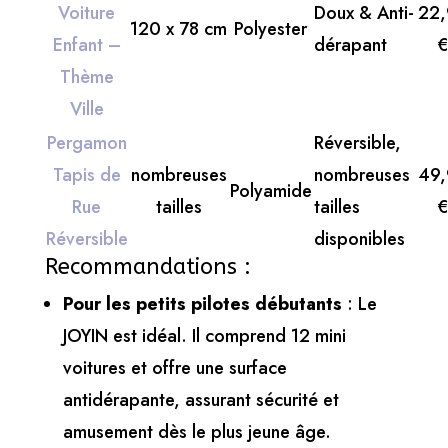
Voiture
Doux & Anti-
22
120 x 78 cm
Polyester
Enfant –
dérapant
Thème
Ville
Pergamon
Réversible,
Tapis de
nombreuses
nombreuses
49
Polyamide
Rue
tailles
tailles
Réversible
disponibles
Recommandations :
Pour les petits pilotes débutants
: Le
JOYIN
est idéal. Il comprend 12 mini
voitures et offre une surface
antidérapante, assurant sécurité et
amusement dès le plus jeune âge.